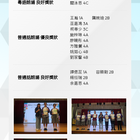
粵語朗誦 良好獎狀
關泳恩 4C
王瀚 1A
龔婉迪 2B
巫嘉鴻 3A
柯尊少 3C
施梓琳 4A
普通話朗誦 優良獎狀
廖曉彤 4A
方雅儷 4A
姚如心 4B
劉家馨 4B
譚偲蕊 1A
容顥剛 2B
普通話朗誦 良好獎狀
楊恒瑞 2B
余嘉恩 4A