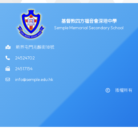
基督教四方福音會深培中學
Semple Memorial Secondary School
新界屯門兆麟街18號
24524702
24517154
info@semple.edu.hk
版權所有