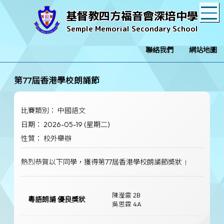
T
基督教四方福音會深培中學
Semple Memorial Secondary School
聯絡我們
網站地圖
第77屆香港學校朗誦節
比賽類別： 中國語文
日期： 2026-05-19 (星期二)
性質： 校外舉辦
熱烈恭賀以下同學，獲得第77屆香港學校朗誦節奬狀﹗
陳瀅霏 2B
粵語朗誦 優良獎狀
吳思霖 4A