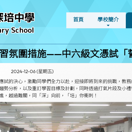
深培中學
首頁
學校簡介
ry School
習氛圍措施——中六級文憑試「
2024-12-06 (星期五)
應試的決心，激勵同學們全力以赴，迎接即將到來的挑戰，教務
趨勢分析，以及重訂學習目標及計劃，同時透過打氣片段及小禮
進，越過難關，同「深」向前，「培」你衝刺！