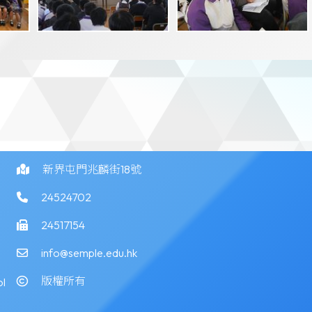
新界屯門兆麟街18號
24524702
24517154
info@semple.edu.hk
版權所有
l