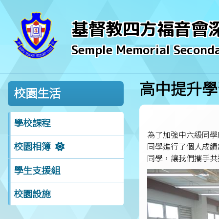
基督教四方福音會
Semple Memorial Seconda
高中提升學
校園生活
學校課程
為了加強中六級同學
校園相簿
同學進行了個人成績
同學，讓我們攜手共
學生支援組
校園設施