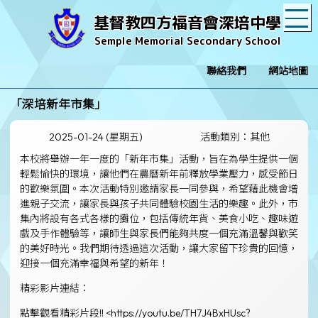
T
基督教四方福音會深培中學
Semple Memorial Secondary School
聯絡我們
網站地圖
「深培新年市集」
2025-01-24 (星期五)
活動類別：其他
本校將舉辦一年一度的「新年市集」活動，旨在為學生提供一個
輕鬆愉快的環境，讓他們在農曆新年前釋放學業壓力，感受節日
的歡樂氛圍。本次活動特別邀請家長一同參與，希望藉此機會增
進親子交流，讓家長與孩子共同體驗校園生活的樂趣。此外，市
集內將設有各式各樣的攤位，包括傳統年貨、美食小吃、趣味遊
戲及手作體驗等，讓師生與家長們能夠共度一個充滿溫馨與歡笑
的美好時光。我們期待透過這次活動，讓大家留下珍貴的回憶，
迎接一個充滿幸福與希望的新年！
精彩影片連結：
點擊觀看精彩片段!! <
https://youtu.be/TH7J4BxHUsc?