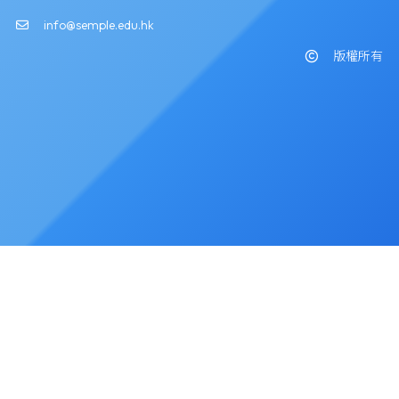
info@semple.edu.hk
版權所有
Powered by
Friendly Portal System
v
10.59