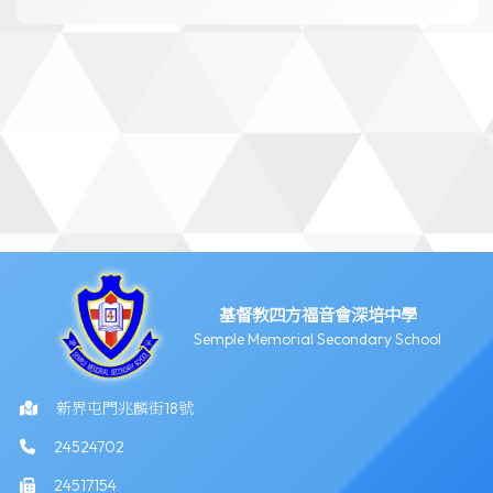
基督教四方福音會深培中學
Semple Memorial Secondary School
新界屯門兆麟街18號
24524702
24517154