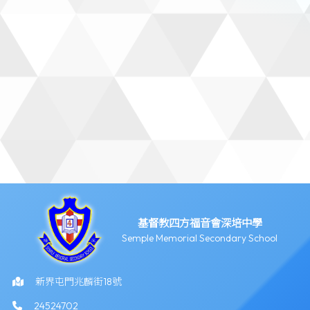
基督教四方福音會深培中學
Semple Memorial Secondary School
新界屯門兆麟街18號
24524702