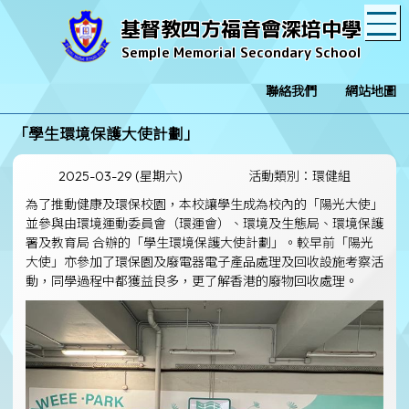
T
基督教四方福音會深培中學
Semple Memorial Secondary School
聯絡我們
網站地圖
「學生環境保護大使計劃」
2025-03-29 (星期六)
活動類別：環健組
為了推動健康及環保校園，本校讓學生成為校內的「陽光大使」
並參與由環境運動委員會（環運會）、環境及生態局、環境保護
署及教育局 合辦的「學生環境保護大使計劃」。較早前「陽光
大使」亦參加了環保園及廢電器電子產品處理及回收設施考察活
動，同學過程中都獲益良多，更了解香港的廢物回收處理。