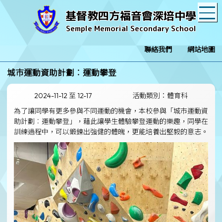
T
基督教四方福音會深培中學
Semple Memorial Secondary School
聯絡我們
網站地圖
城巿運動資助計劃︰運動攀登
2024-11-12 至 12-17
活動類別：體育科
為了讓同學有更多參與不同運動的機會，本校參與「城巿運動資
助計劃︰運動攀登」，藉此讓學生體驗攀登運動的樂趣，同學在
訓練過程中，可以鍛鍊出強健的體魄，更能培養出堅毅的意志。