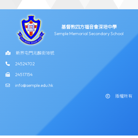
基督教四方福音會深培中學
Semple Memorial Secondary School
新界屯門兆麟街18號
24524702
24517154
info@semple.edu.hk
版權所有