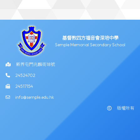
基督教四方福音會深培中學
Semple Memorial Secondary School
新界屯門兆麟街18號
24524702
24517154
info@semple.edu.hk
版權所有