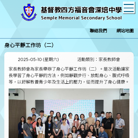
T
基督教四方福音會深培中學
Semple Memorial Secondary School
聯絡我們
網站地圖
身心平靜工作坊（二）
2025-05-10 (星期六)
活動類別：家長教師會
家長教師會為家長舉辦了身心平靜工作坊（二）。是次活動讓家
長學習了身心平靜的方法，例如靜觀步行、放鬆身心、腹式呼吸
等，以舒解教養青少年及生活上的壓力，從而提升了身心健康。