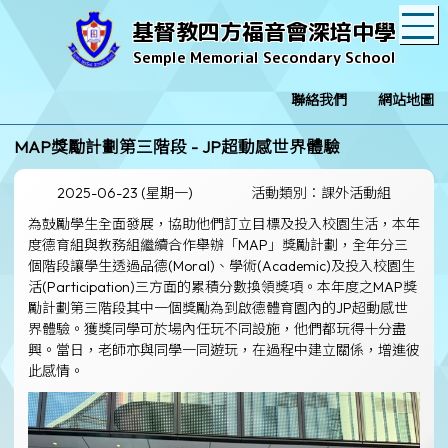
T
基督教四方福音會深培中學
Semple Memorial Secondary School
聯絡我們
網站地圖
MAP獎勵計劃第三階段 - JP超動感世界體驗
2025-06-23 (星期一)
活動類別：課外活動組
為鼓勵學生全面發展，協助他們訂立目標及投入校園生活，本年
度德育組與教務組繼續合作舉辦「MAP」獎勵計劃，全年分三
個階段讓學生透過品德(Moral)、學術(Academic)及投入校園生
活(Participation)三方面的累積分數換領獎項。本年度之MAP獎
勵計劃第三階段其中一個獎勵為到啟德體育園內的JP超動感世
界體驗。獲獎同學可於場內任玩不同設施，他們都玩得十分盡
興。當日，老師亦與同學一同遊玩，在過程中建立關係，增進彼
此感情。