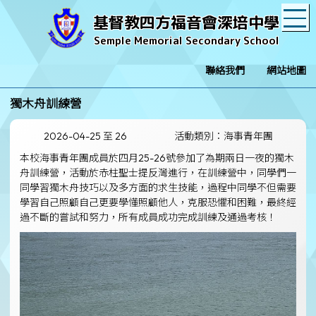
T
基督教四方福音會深培中學
Semple Memorial Secondary School
聯絡我們
網站地圖
獨木舟訓練營
2026-04-25 至 26
活動類別：海事青年團
本校海事青年團成員於四月25-26號參加了為期兩日一夜的獨木
舟訓練營，活動於赤柱聖士提反灣進行，在訓練營中，同學們一
同學習獨木舟技巧以及多方面的求生技能，過程中同學不但需要
學習自己照顧自己更要學懂照顧他人，克服恐懼和困難，最終經
過不斷的嘗試和努力，所有成員成功完成訓練及通過考核！