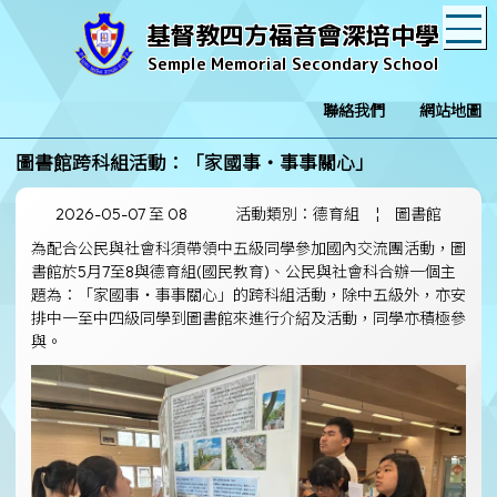
T
基督教四方福音會深培中學
Semple Memorial Secondary School
聯絡我們
網站地圖
圖書館跨科組活動：「家國事‧事事關心」
2026-05-07 至 08
活動類別：德育組
¦
圖書館
為配合公民與社會科須帶領中五級同學參加國內交流團活動，圖
書館於5月7至8與德育組(國民教育)、公民與社會科合辦一個主
題為：「家國事‧事事關心」的跨科組活動，除中五級外，亦安
排中一至中四級同學到圖書館來進行介紹及活動，同學亦積極參
與。