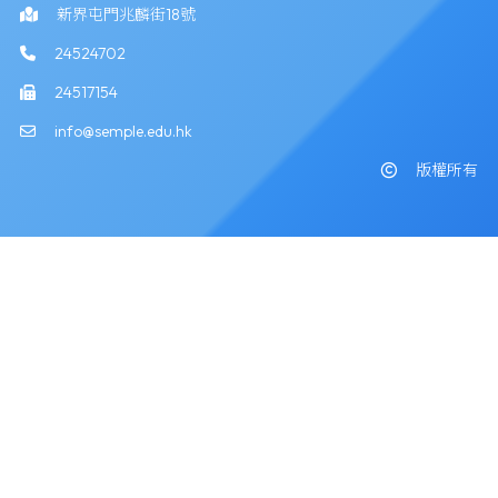
新界屯門兆麟街18號
24524702
24517154
info@semple.edu.hk
版權所有