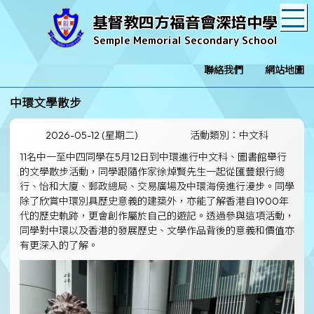
T
基督教四方福音會深培中學
Semple Memorial Secondary School
聯絡我們
網站地圖
中環文學散步
2026-05-12 (星期二)
活動類別：中文科
11名中一至中四同學在5月12日到中環進行中文科、圖書館舉行
的文學散步活動，同學跟隨作家徐焯賢先生一起從匯豐銀行總
行、怡和大廈、郵政總局、交易廣場及中環海傍進行漫步。同學
除了欣賞中環別具歷史意義的建築外，亦能了解香港自1900年
代的歷史軌跡，更會創作屬於自己的遊記。透過參與這項活動，
同學對中環以及香港的發展歷史、文學作品背後的意義和價值亦
有更深入的了解。