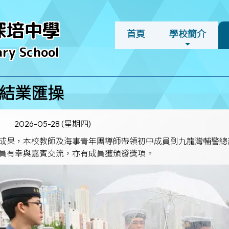
深培中學
首頁
學校簡介
ry School
結業匯操
2026-05-28 (星期四)
成果，本校教師及海事青年團導師帶領初中成員到九龍灣輔警總
員有幸與嘉賓交流，亦有成員獲頒發獎項。