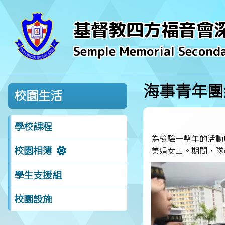
基督教四方福音會
Semple Memorial Seconda
海事青年團
校園生活
學校課程
為檢驗一整年的活動
校園相簿
美娟女士。期間，隊
學生支援組
校園設施