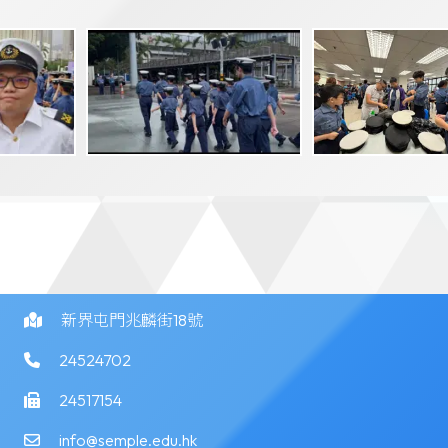
新界屯門兆麟街18號
24524702
24517154
info@semple.edu.hk