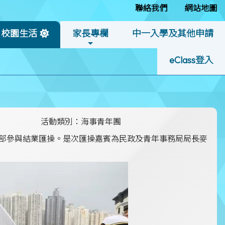
聯絡我們
網站地圖
校園生活
家長專欄
中一入學及其他申請
eClass登入
活動類別：海事青年團
部參與結業匯操。是次匯操嘉賓為民政及青年事務局局長麥