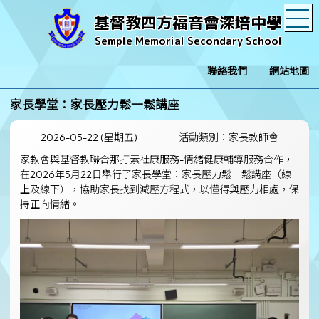
T
基督教四方福音會深培中學
Semple Memorial Secondary School
聯絡我們
網站地圖
家長學堂：家長壓力鬆一鬆講座
2026-05-22 (星期五)
活動類別：家長教師會
家教會與基督教聯合那打素社康服務-情緒健康輔導服務合作，
在2026年5月22日舉行了家長學堂：家長壓力鬆一鬆講座（線
上及線下），協助家長找到減壓方程式，以懂得與壓力相處，保
持正向情緒。