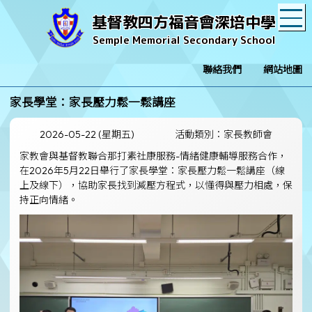
T
基督教四方福音會深培中學
Semple Memorial Secondary School
聯絡我們
網站地圖
家長學堂：家長壓力鬆一鬆講座
2026-05-22 (星期五)
活動類別：家長教師會
家教會與基督教聯合那打素社康服務-情緒健康輔導服務合作，
在2026年5月22日舉行了家長學堂：家長壓力鬆一鬆講座（線
上及線下），協助家長找到減壓方程式，以懂得與壓力相處，保
持正向情緒。