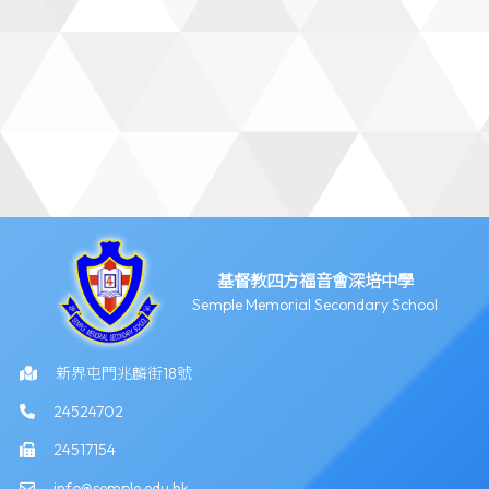
基督教四方福音會深培中學
Semple Memorial Secondary School
新界屯門兆麟街18號
24524702
24517154
info@semple.edu.hk