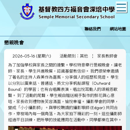
T
基督教四方福音會深培中學
Semple Memorial Secondary School
聯絡我們
網站地圖
懇親晚會
2026-05-16 (星期六)
活動類別：其他
¦
家長教師會
為了加強學校與家長之間的連繫。學校特意舉行懇親晚會，讓老
師、家長、學生共進晚餐，認識基督教信仰。 我們很榮幸邀請
了著名的主持人森美作為嘉賓，分享個人的經歷和見證。 學生
以分別以廣東話、普通話、英文分享帆船課程（Outward
Bound）的學習；也有合唱團表演，唱出悅耳動人的頌親恩歌
聲。 到了活動的尾聲，學生親自贈送親手製作的鮮花與心意
咭，家長收到禮物後笑容滿面，愉悅幸福。 攝影學會的同學，
變成「小小攝影師」。與學校聘請的攝影導師 (Edgar) 共同合
作，穿梭場內每一個角落，為大家拍下精彩的一刻。這些攝影師
經過平日訓練，把所學的技能應用在活動中，同學都樂在其中。