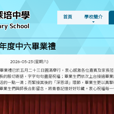
深培中學
首頁
學校簡介
ry School
026年度中六畢業禮
2026-05-23 (星期六)
年度中六畢業禮已於五月二十三日圓滿舉行，衷心感激各位嘉賓及家
長的殷切寄語，字字句句盡是祝福；畢業生們依次上台接過畢業
活的一點一滴；而緊接其後的「深恩頌」環節，畢業生更以真摯
畢業生們與師長合影留念，將青春記憶好好珍藏。衷心祝福每一