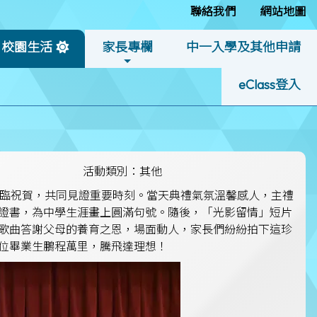
聯絡我們
網站地圖
校園生活
家長專欄
中一入學及其他申請
eClass登入
活動類別：其他
長蒞臨祝賀，共同見證重要時刻。當天典禮氣氛溫馨感人，主禮
證書，為中學生涯畫上圓滿句號。隨後，「光影留情」短片
歌曲答謝父母的養育之恩，場面動人，家長們紛紛拍下這珍
位畢業生鵬程萬里，騰飛達理想！