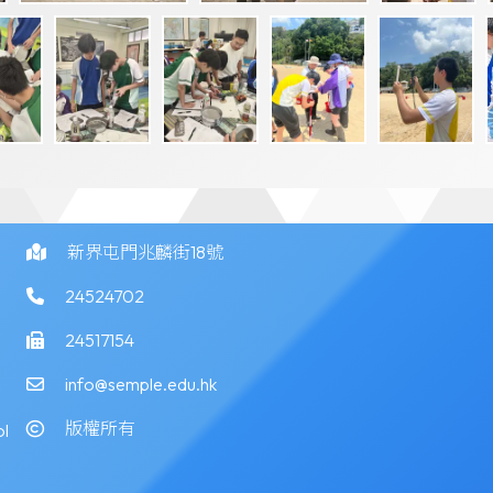
新界屯門兆麟街18號
24524702
24517154
info@semple.edu.hk
版權所有
l