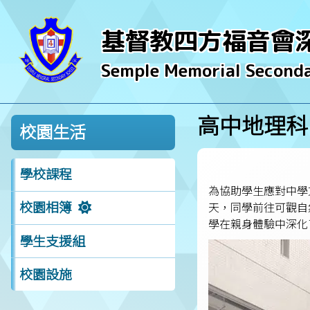
基督教四方福音會
Semple Memorial Seconda
高中地理科
校園生活
學校課程
為協助學生應對中學
校園相簿
天，同學前往可觀自
學在親身體驗中深化
學生支援組
校園設施