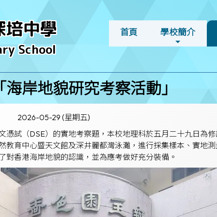
深培中學
首頁
學校簡介
ry School
｢海岸地貌研究考察活動｣
2026-05-29 (星期五)
文憑試（DSE）的實地考察題，本校地理科於五月二十九日為修
然教育中心暨天文館及深井麗都灣泳灘，進行採集樣本、實地測
了對香港海岸地貌的認識，並為應考做好充分裝備。