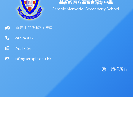
基督教四方福音會深培中學
Semple Memorial Secondary School
新界屯門兆麟街18號
24524702
24517154
info@semple.edu.hk
版權所有