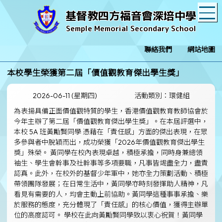
T
基督教四方福音會深培中學
Semple Memorial Secondary School
聯絡我們
網站地圖
本校學生榮獲第二屆「價值觀教育傑出學生獎」
2026-06-11 (星期四)
活動類別：環健組
為表揚具備正面價值觀特質的學生，香港價值觀教育教師協會於
今年主辦了第二屆「價值觀教育傑出學生獎」。在本屆評選中，
本校 5A 班黃勵賢同學 憑藉在「責任感」方面的傑出表現，在眾
多參與者中脫穎而出，成功榮獲「2026年價值觀教育傑出學生
獎」殊榮。 黃同學在校內表現卓越，積極承擔，同時身兼總領
袖生、學生會幹事及社幹事等多項要職，凡事皆竭盡全力，盡責
認真。此外，在校外的基督少年軍中，她亦全力策劃活動、積極
帶領團隊發展；在日常生活中，黃同學亦時刻發揮助人精神，凡
看見有需要的人，均會主動上前協助。黃同學這種事事承擔、樂
於服務的態度，充分體現了「責任感」的核心價值，獲得主辦單
位的高度認可。 學校在此向黃勵賢同學致以衷心祝賀！黃同學