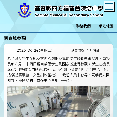
T
基督教四方福音會深培中學
Semple Memorial Secondary School
聯絡我們
網站地圖
國泰城參觀
2026-06-24 (星期三)
活動類別：升輔組
為了啟發學生在航空方面的潛能及幫助學生規劃未來發展，章校
長於六月二十四日親自帶領學生到國泰城進行參觀。學生在機長
Joe及可持續部門總經理Grace的帶領下參觀飛行培訓中心（包
括模擬駕駛艙、安全訓練基地）、機組人員中心等。同學們大開
眼界，積極提問，並在中心享用下午茶。