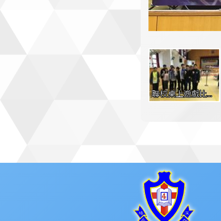
聯校桌上遊戲比賽 
(1)