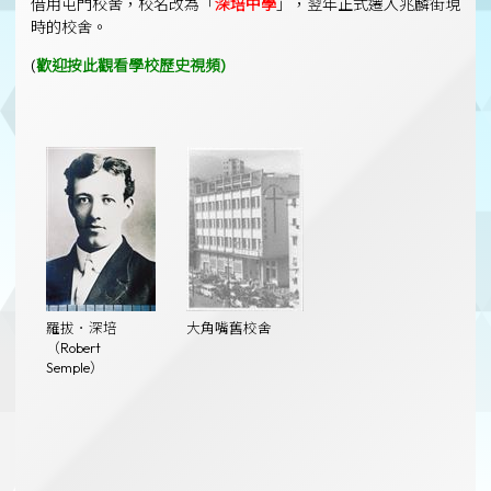
借用屯門校舍，校名改為「
深培中學
」，翌年正式遷入兆麟街現
時的校舍。
(
歡迎按此觀看學校歷史視頻)
羅拔．深培
大角嘴舊校舍
（Robert
Semple）