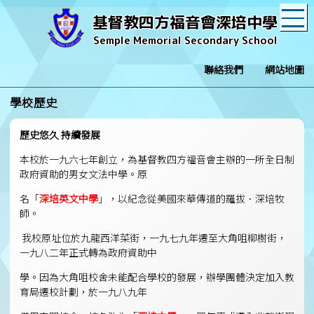
T
基督教四方福音會深培中學
Semple Memorial Secondary School
聯絡我們
網站地圖
學校歷史
歷史悠久 持續發展
本校於一九六七年創立，為基督教四方福音會主辦的一所全日制
政府資助的男女文法中學。原
名「
深培英文中學
」，以紀念從美國來華傳道的羅拔．深培牧
師。
我校原址位於九龍西洋菜街，一九七九年遷至大角咀柳樹街，
一九八二年正式轉為政府資助中
學。因為大角咀校舍未能配合學校的發展，辦學團體決定加入教
育局遷校計劃，於一九八九年