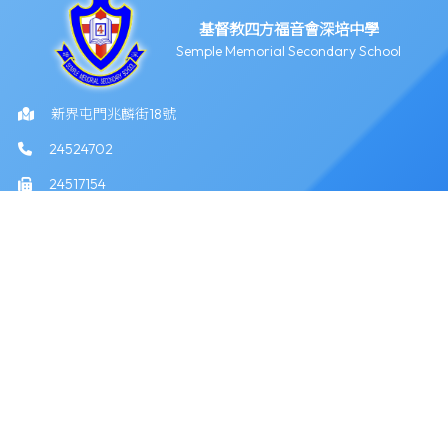
基督教四方福音會深培中學
Semple Memorial Secondary School
新界屯門兆麟街18號
24524702
24517154
info@semple.edu.hk
版權所有