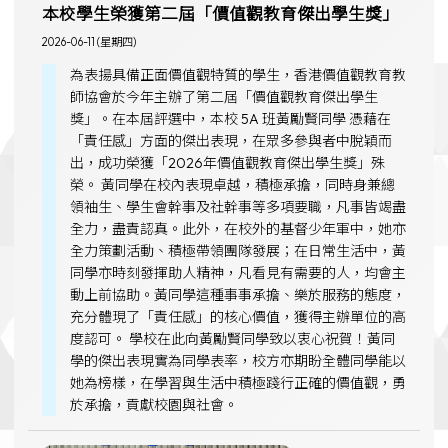
本校學生榮獲第二屆「價值觀教育傑出學生獎」
2026-06-11 (星期四)
為表揚具備正面價值觀特質的學生，香港價值觀教育教
師協會於今年主辦了第二屆「價值觀教育傑出學生
獎」。在本屆評選中，本校 5A 班黃勵賢同學 憑藉在
「責任感」方面的傑出表現，在眾多參與者中脫穎而
出，成功榮獲「2026年價值觀教育傑出學生獎」殊
榮。 黃同學在校內表現卓越，積極承擔，同時身兼總
領袖生、學生會幹事及社幹事等多項要職，凡事皆竭盡
全力，盡責認真。此外，在校外的基督少年軍中，她亦
全力策劃活動、積極帶領團隊發展；在日常生活中，黃
同學亦時刻發揮助人精神，凡看見有需要的人，均會主
動上前協助。黃同學這種事事承擔、樂於服務的態度，
充分體現了「責任感」的核心價值，獲得主辦單位的高
度認可。 學校在此向黃勵賢同學致以衷心祝賀！黃同
學的傑出表現實為同學表率，校方亦期盼全體同學能以
她為榜樣，在學習與生活中積極踐行正確的價值觀，勇
於承擔，貢獻校園與社會。