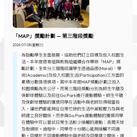
「MAP」獎勵計劃 — 第三階段獎勵
2026-07-08 (星期三)
為鼓勵學生全面發展，協助他們訂立目標及投入校園生
活，本年度德育組與教務組繼續合作舉辦「MAP」獎
勵計劃，全年分三個階段讓學生透過品德(Moral)、學
術(Academic)及投入校園生活(Participation)三方面的
累積分數換領獎項，其中本年度MAP獎勵計劃之投入
校園獎勵為夾公仔。而第三階段獎勵分別為師生午膳及
保齡球體驗以及前往Go Park進行運動體驗。師生午膳
及保齡球體驗的獲獎同學在活動中與老師玩得相當投
入，讓他們都能夠從日常忙碌的生活中減輕壓力及與老
師建立良好關係。而參與Go Park運動體驗的獲獎同學
在體驗中可以嘗試日常生活較少接觸的運動：高爾夫球
及板網球。過程中，同學亦十分開心能夠接觸不同運
動。同學於不同運動體驗中與老師及同學建立關係，增