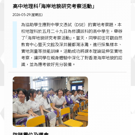
高中地理科｢海岸地貌研究考察活動｣
2026-05-29 (星期五)
為協助學生應對中學文憑試（DSE）的實地考察題，本
校地理科於五月二十九日為修讀該科的高中學生，舉辦
了｢海岸地貌研究考察活動｣。當天，同學前往可觀自然
教育中心暨天文館及深井麗都灣泳灘，進行採集樣本、
實地測量等技能訓練。活動成功將課本理論延伸至實地
考察，讓同學在親身體驗中深化了對香港海岸地貌的認
識，並為應考做好充分裝備。
防賭攤位及週會