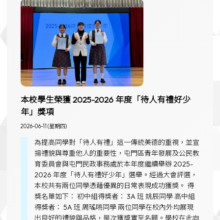
本校學生榮獲 2025-2026 年度「待人有禮好少
年」獎項
2026-06-11 (星期四)
為提高同學對「待人有禮」這一傳統美德的重視，並宣
揚禮貌與尊重他人的重要性，屯門區青年發展及公民教
育委員會與屯門民政事務處於本年度繼續舉辦 2025-
2026 年度「待人有禮好少年」選舉。經過大會評選，
本校共有兩位同學憑藉優異的日常表現成功獲獎。 得
獎名單如下： 初中組得獎者： 3A 班 姚辰同學 高中組
得獎者： 5A 班 周瑤喨同學 兩位同學在校內外均展現
出良好的禮貌與品格，是次獲獎實至名歸。學校在此向