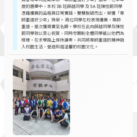
度的選舉中，本校 3B 班薛越同學 及 5A 班陳愷蔚同學
憑藉優異的品格與日常實踐，雙雙脫穎而出，榮獲「尊
師重道好少年」殊榮。 兩位同學在校表現優異，尊師
重道，是次獲獎實至名歸。學校在此向薛越同學及陳愷
蔚同學致以衷心祝賀，同時亦期盼全體同學能以他們為
榜樣，在求學路上保持謙卑，共同將尊師重道的精神融
入校園生活，營造和諧溫馨的校園文化。