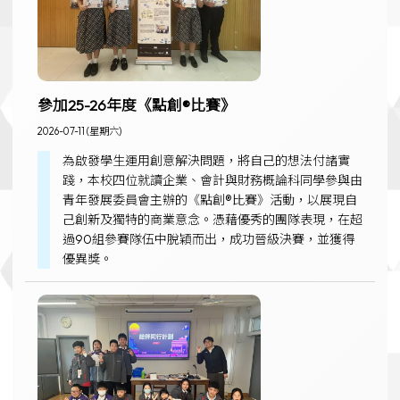
參加25-26年度《點創®比賽》
2026-07-11 (星期六)
為啟發學生運用創意解決問題，將自己的想法付諸實
踐，本校四位就讀企業、會計與財務概論科同學參與由
青年發展委員會主辦的《點創®比賽》活動，以展現自
己創新及獨特的商業意念。憑藉優秀的團隊表現，在超
過90組參賽隊伍中脫穎而出，成功晉級決賽，並獲得
優異獎。