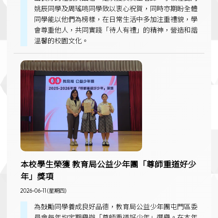
姚辰同學及周瑤喨同學致以衷心祝賀，同時亦期盼全體
同學能以他們為榜樣，在日常生活中多加注重禮貌，學
會尊重他人，共同實踐「待人有禮」的精神，營造和諧
溫馨的校園文化。
本校學生榮獲 教育局公益少年團「尊師重道好少
年」獎項
2026-06-11 (星期四)
為鼓勵同學養成良好品德，教育局公益少年團屯門區委
員會每年均定期舉辦「尊師重道好少年」選舉。在本年