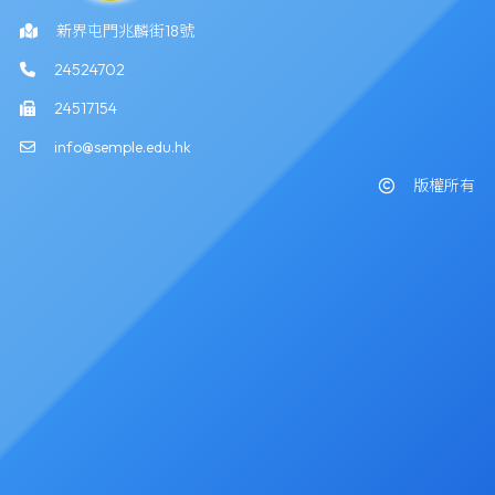
新界屯門兆麟街18號
24524702
24517154
info@semple.edu.hk
版權所有