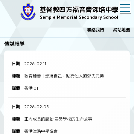
T
基督教四方福音會深培中學
Semple Memorial Secondary School
聯絡我們
網站地圖
傳媒報導
日
標
媒
2026-02-11
期
題
體
教育臻善｜燃燒自己，點亮他人的鄧氏兄弟
香港 01
2026-02-05
正向成長的感動 弱勢學校的生命故事
香港津貼中學議會