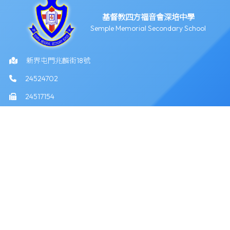
基督教四方福音會深培中學
Semple Memorial Secondary School
新界屯門兆麟街18號
24524702
24517154
info@semple.edu.hk
版權所有